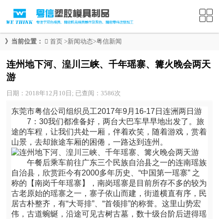
》当前位置：
首页
>
新闻动态
>
粤信新闻
连州地下河、湟川三峡、千年瑶寨、篝火晚会两天
游
日期：2018年12月10日; 已查阅：3586次
东莞市粤信公司组织员工2017年9月16-17日连洲两日游
7：30我们都准备好，两台大巴车早早地出发了。旅
途的车程，让我们共处一厢，伴着欢笑，随着游戏，赏着
山景，去却旅途车厢的困倦，一路达到连州。
午餐后乘车前往广东三个民族自治县之一的连南瑶族
自治县，欣赏距今有2000多年历史、“中国第一瑶寨” 之
称的【南岗千年瑶寨】，南岗瑶寨是目前所存不多的较为
古老原始的瑶寨之一，寨子依山而建，街道横直有序，民
居古朴整齐，有“大哥排”、“首领排”的称誉。这里山势宏
伟，古道蜿蜒，沿途可见古树古墓，数十级台阶后进得瑶