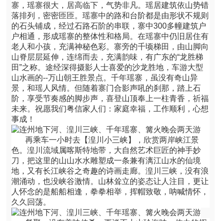
寨，瑶寨很大，居高临下，气势非凡。瑶居建筑依山势错
落排列，密密匝匝。瑶寨中的路和台阶都是由形状不规则
的石头铺成，经过石路石阶的串联，寨中300多幢建筑户
户相通，形成瑶寨的整体性和格局。在瑶寨中仍旧居住有
老人和小孩，充满神秘色彩。寨旁的千顷梯田，由山脚向
山脊层层延伸，连绵而去，充满韵味，有广东的“龙胜梯
田”之称。途经深得摄影人士喜爱的沙龙胜地，车游大型
山水画的--万山朝王胜景点。千年瑶寨，虽没有奇山异
景，和瑶人风情。但随着寨门合影声吼的刹那，踏上石
阶，享受节奏感的脚步声，喜登山顶奉上一柱青香，祈福
未来。祝愿我们粤信家人们：家庭幸福，工作顺利，心想
事成！
再乘车一小时去【湟川小三峡】，欣赏两岸峡江景
色。湟川流域属喀斯特地带，大自然艺术巨匠的神手妙
刀，把这里的山山水水雕塑成一条兼有漓江山水的仙境
地，又有长江峡谷之奇趣的诗画走廊。湟川三峡，没有浪
潮涌动，也没峡谷激情。山林耸立的姿态让人注目，更让
人怀念的是船船相逢，拳拳相举，挥帽致敬，呐喊情怀，
久久回荡。