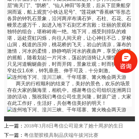
层“南天门”、“鹊桥”、“仙人神田”等美景，后从下层乘船穿
洞而返，船上观赏“小铁达尼号”、“莲花峡”“香蕉峡”等形态
各异的钟乳石景象，沿河两岸布满石笋、石柱、石花、石
幔景态盛万千，如进入地下石刻艺术宫殿；壮丽的景观和
独特的组合，堪称岭南一绝。地下河，感受到排队的难
堪，远处霓虹闪烁，向往人间天府，让心神往不己，穿梭
山洞，栈道的压抑，桃花桥的飞天，岩山的清凉，瀑布的
激情，河水的柔情，静静鸣听河水的夜曲声，享受的漂荡
的摇船，随着划起一片河水，荡起的涟猗让人惬憶无比。
只见河道蜿蜒曲折，时而开阔，景象壮观；时而狭窄，最
窄处仅1.6米，钟乳垂悬、伸手可及．十分刺激。
两天的行程顺利的结束了，美好的景色，欢乐的场景
存在大家的脑海里，相机中。感谢粤信公司组织连洲两日
游的活动，预祝我们粤信公司生意兴隆，财源广进，大家
在此工作好，生活好，共创粤信美好的明天！
上一篇：
2018年3月8日粤信公司迎来了她十周岁的生日
下一篇：
粤信塑胶模具制品庆端午拔河比赛