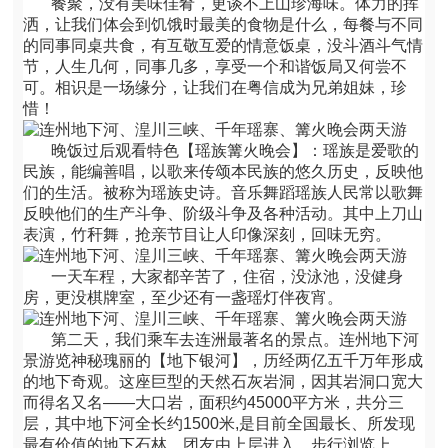
餐聚，没有美味佳肴，更谈不上山珍海味。体力的挥
洒，让我们体会到饥饿时最美的食物是什么，每餐与不同
的同事同桌共食，有互敬互爱的情意饭桌，没斗酒斗气情
节，人生几何，同事几多，享受一个和谐饭局又何尝不
可。相识是一场缘分，让我们在粤信成为兄弟姐妹，珍
惜！
晚饭过后观看特色【瑶族篝火晚会】：瑶族是爱歌的
民族，能编善唱，以歌来传颂本民族的悠久历史，反映他
们的生活。被称为瑶族史诗。音乐舞蹈瑶族人民常以歌舞
反映他们的生产斗争、阶级斗争及各种活动。其中上刀山
表演，竹秆舞，抢亲节目让人印像深刻，回味无穷。
一天车程，大家都辛苦了，住宿，没泳池，没健身
房，更没棋牌室，至少还有一盏瑶灯伴夜宵。
第二天，我们乘车去连洲最著名的景点。连州地下河
景游览神秘瑰丽的【地下银河】，历经两亿五千万年形成
的地下奇观。这座巨型的天然石灰岩洞，因其岩洞口宽大
而得名又名——大口岩，面积约45000平方米，共分三
层，其中地下河全长约1500米,是目前全国最长、所发现
最有价值的地下石林，团友由上层进入，步行浏览上