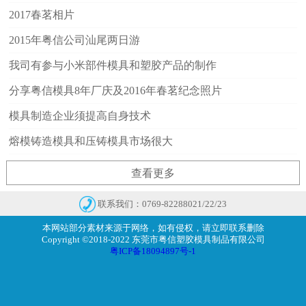
2017春茗相片
2015年粤信公司汕尾两日游
我司有参与小米部件模具和塑胶产品的制作
分享粤信模具8年厂庆及2016年春茗纪念照片
模具制造企业须提高自身技术
熔模铸造模具和压铸模具市场很大
查看更多
联系我们：0769-82288021/22/23
本网站部分素材来源于网络，如有侵权，请立即联系删除
Copyright ©2018-2022 东莞市粤信塑胶模具制品有限公司
粤ICP备18094897号-1